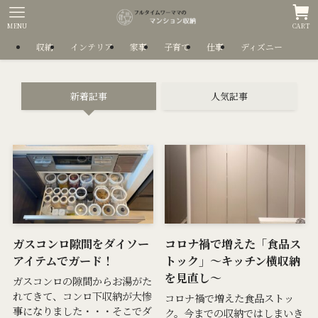
MENU
CART
収納
インテリア
家事
子育て
仕事
ディズニー
新着記事
人気記事
ガスコンロ隙間をダイソー
コロナ禍で増えた「食品ス
アイテムでガード！
トック」～キッチン横収納
を見直し～
ガスコンロの隙間からお湯がた
れてきて、コンロ下収納が大惨
コロナ禍で増えた食品ストッ
事になりました・・・そこでダ
ク。今までの収納ではしまいき