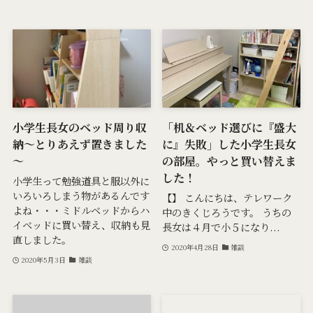
小学生長女のベッド周り収
「机＆ベッド選びに『盛大
納～とりあえず置きました
に』失敗」した小学生長女
～
の部屋。やっと買い替えま
した！
小学生って勉強道具と服以外に
いろいろしまう物があるんです
【】 こんにちは、テレワーク
よね・・・ミドルベッドからハ
中のきくじろうです。 うちの
イベッドに買い替え、収納も見
長女は４月で小５になり...
直しました。
2020年4月28日
雑談
2020年5月3日
雑談