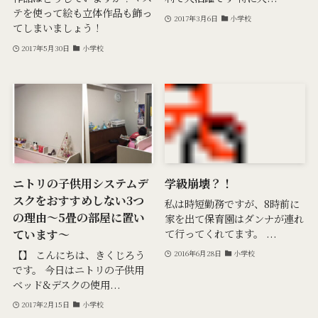
テを使って絵も立体作品も飾っ
2017年3月6日
小学校
てしまいましょう！
2017年5月30日
小学校
ニトリの子供用システムデ
学級崩壊？！
スクをおすすめしない3つ
私は時短勤務ですが、8時前に
の理由～5畳の部屋に置い
家を出て保育園はダンナが連れ
ています～
て行ってくれてます。 ...
【】 こんにちは、きくじろう
2016年6月28日
小学校
です。 今日はニトリの子供用
ベッド&デスクの使用...
2017年2月15日
小学校