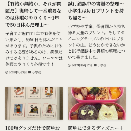
【有給か無給か、それが問
試行錯誤中の書類の整理〜
題だ】復帰して一番重要な
小学生は毎日プリントを持
のは休暇のやりくり～1年
ち帰る〜
で50日休んだ理由～
小学校や学童、保育園から持ち
帰る大量のプリント。そしてダ
子育てが理由で1年で有休を使
イニングテーブルの上にはプリ
い果たし、約50日も休んだこと
ントの山。どうにかできないか
があります。子供のためにお休
と試行錯誤中の書類の整理につ
みする必要があるのは、病気だ
いて書きました。
けではありません。ワーママは
休暇のやりくり必須です！
2017年10月17日
小学校
2018年4月5日
小学校
100均グッズだけで簡単お
簡単にできるディズニー＋