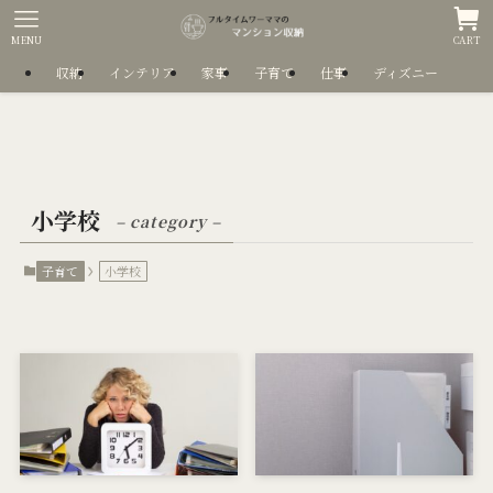
MENU
CART
収納
インテリア
家事
子育て
仕事
ディズニー
小学校
– category –
子育て
小学校