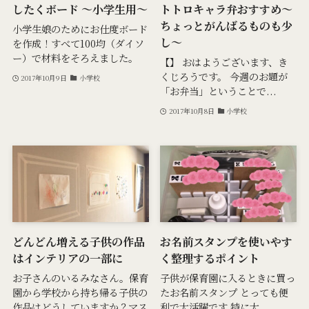
したくボード 〜小学生用〜
トトロキャラ弁おすすめ〜
ちょっとがんばるものも少
小学生娘のためにお仕度ボード
し〜
を作成！すべて100均（ダイソ
ー）で材料をそろえました。
【】 おはようございます、き
くじろうです。 今週のお題が
2017年10月9日
小学校
「お弁当」ということで...
2017年10月8日
小学校
どんどん増える子供の作品
お名前スタンプを使いやす
はインテリアの一部に
く整理するポイント
お子さんのいるみなさん。保育
子供が保育園に入るときに買っ
園から学校から持ち帰る子供の
たお名前スタンプ とっても便
作品はどうしていますか？マス
利で大活躍です 特に大...