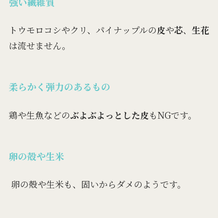
強い繊維質
トウモロコシやクリ、パイナップルの
皮
や
芯
、
生花
は流せません。
柔らかく弾力のあるもの
鶏や生魚などの
ぶよぶよっとした皮
もNGです。
卵の殻や生米
卵の殻や生米も、固いからダメのようです。