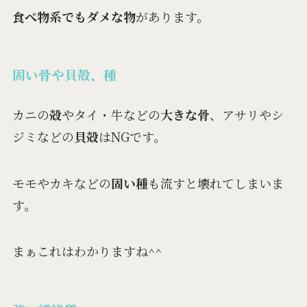
食べ物系でもダメな物
があります。
固い骨や貝殻、種
カニの
殻
やタイ・牛などの
大きな骨
、アサリやシ
ジミなどの
貝殻
はNGです。
モモやカキなどの
固い種
も流すと壊れてしまいま
す。
まぁこれはわかりますね^^