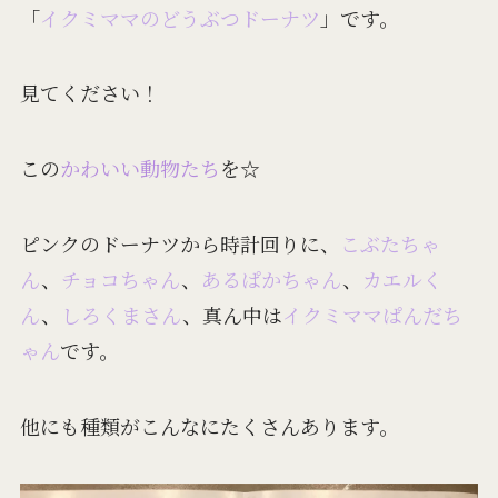
「
イクミママのどうぶつドーナツ
」です。
見てください！
この
かわいい動物たち
を☆
ピンクのドーナツから時計回りに、
こぶたちゃ
ん
、
チョコちゃん
、
あるぱかちゃん
、
カエルく
ん
、
しろくまさん
、真ん中は
イクミママぱんだち
ゃん
です。
他にも種類がこんなにたくさんあります。