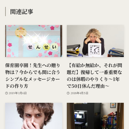
関連記事
保育園卒園！先生への贈り
【有給か無給か、それが問
物は？今からでも間に合う
題だ】復帰して一番重要な
シンプルなメッセージカー
のは休暇のやりくり～1年
ドの作り方
で50日休んだ理由～
2019年3月6日
2018年4月5日