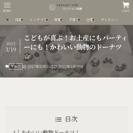
MENU
CART
収納
インテリア
家事
子育て
仕事
ディズニー
こどもが喜ぶ！お土産にもパーティ
2022
ーにも！かわいい動物のドーナツ
3/19
☆
子育て
2017年11月11日
2022年3月19日
目次
かわいい動物ドーナツ！