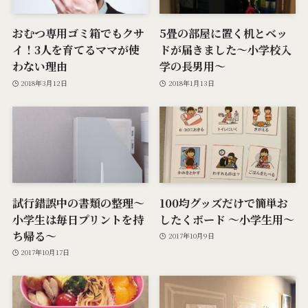
おむつ専用ゴミ箱でもクサ
5畳の部屋に置く机とベッ
イ！3人を育てるママが使
ドが届きました～小学校入
わない理由
学の長男用～
2018年3月12日
2018年1月13日
試行錯誤中の書類の整理〜
100均グッズだけで簡単お
小学生は毎日プリントを持
したくボード 〜小学生用〜
ち帰る〜
2017年10月9日
2017年10月17日