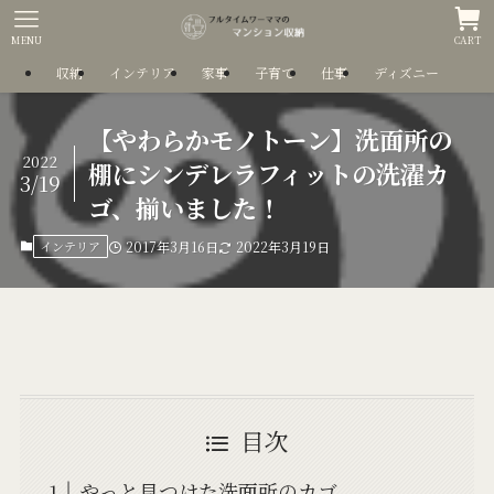
MENU
CART
収納
インテリア
家事
子育て
仕事
ディズニー
【やわらかモノトーン】洗面所の
2022
棚にシンデレラフィットの洗濯カ
3/19
ゴ、揃いました！
インテリア
2017年3月16日
2022年3月19日
目次
やっと見つけた洗面所のカゴ