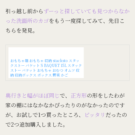
引っ越し前から
ずーっと探していても見つからなか
った洗面所のカゴ
をもう一度探してみて、先日こ
ちらを発見。
おもちゃ箱 おもちゃ 収納 stacksto スタッ
クストー バケット S BAQUET 15L スタック
ストー バケット おもちゃ おむつ オムツ 収
納 収納ボックス ボックス 野菜 かご
奥行きと幅がほぼ同じ
で、
正方形
の形をしたわが
家の棚にはなかなかぴったりのがなかったのです
が、お試しで1つ買ったところ、
ピッタリ
だったの
で2つ追加購入しました。