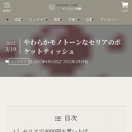
MENU
CART
収納
インテリア
家事
子育て
仕事
ディズニー
やわらかモノトーンなセリアのポ
2022
3/19
ケットティッシュ
インテリア
2017年4月13日
2022年3月19日
目次
セリアで4000円お買い上げ