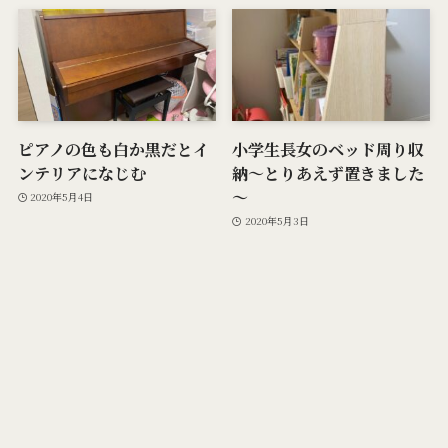
ピアノの色も白か黒だとイ
小学生長女のベッド周り収
ンテリアになじむ
納～とりあえず置きました
～
2020年5月4日
2020年5月3日
メニュー
プライバシーポリシー
検索
トップへ
ホーム
雑談