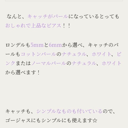
なんと、
キャッチがパール
になっているとっても
おしゃれで上品なピアス
！！
ロンデルも
5mm
と
6mm
から選べ、キャッチのパ
ールも
コットンパール
の
ナチュラル
、
ホワイト
、
ピ
ンク
または
ノーマルパール
の
ナチュラル
、
ホワイト
から選べます！
キャッチも、
シンプルなものも付いている
ので、
ゴージャスにもシンプルにも使えます☆