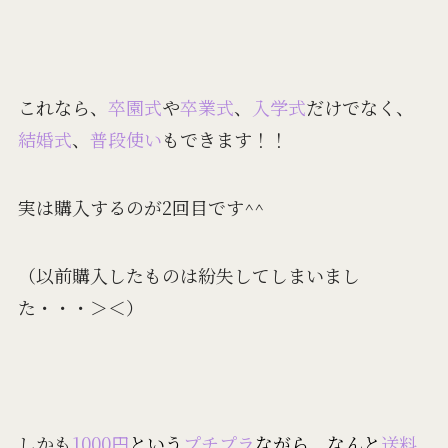
これなら、
卒園式
や
卒業式
、
入学式
だけでなく、
結婚式
、
普段使い
もできます！！
実は購入するのが2回目です^^
（以前購入したものは紛失してしまいまし
た・・・＞＜）
しかも
1000円
という
プチプラ
ながら、なんと
送料