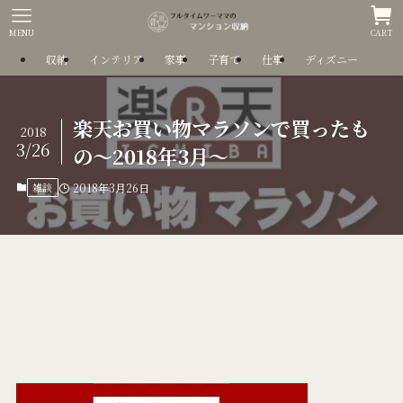
MENU
CART
収納
インテリア
家事
子育て
仕事
ディズニー
楽天お買い物マラソンで買ったも
2018
3/26
の～2018年3月～
雑談
2018年3月26日