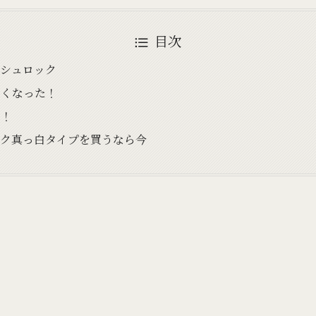
目次
ッシュロック
なくなった！
に！
ック真っ白タイプを買うなら今