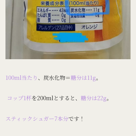
100ml当たり
、炭水化物＝
糖分は11g
。
コップ1杯
を200mlとすると、
糖分は22g
。
スティックシュガー7本分
です！