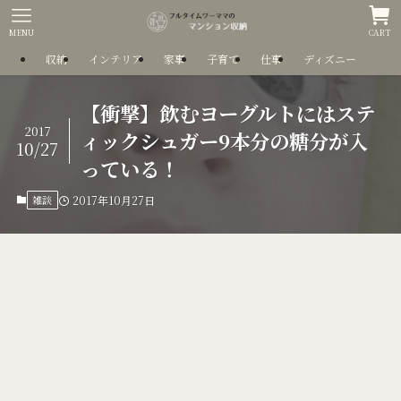
MENU
CART
収納
インテリア
家事
子育て
仕事
ディズニー
【衝撃】飲むヨーグルトにはステ
2017
ィックシュガー9本分の糖分が入
10/27
っている！
雑談
2017年10月27日