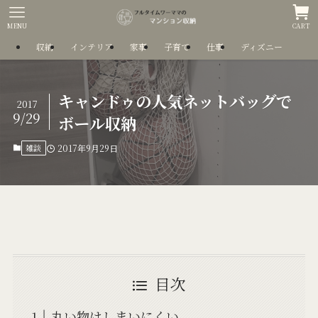
MENU
CART
収納
インテリア
家事
子育て
仕事
ディズニー
キャンドゥの人気ネットバッグで
2017
9/29
ボール収納
雑談
2017年9月29日
目次
丸い物はしまいにくい