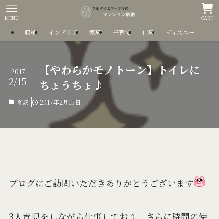
MENU
CART
収納
インテリア
家事
子育て
仕事
ディズニー
【やわらかモノトーン】トイレに
2017
2/15
ちょうちょ♪
雑談
2017年2月15日
ブログにご訪問いただきありがとうございます
3人育児をしながら仕事しており、さらに時間の使