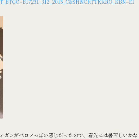
T_BTGO=B17231_312_2015_C&SHNCRTTKKRO_KBN=E1
ィガンがベロアっぽい感じだったので、春先には暑苦しいかな