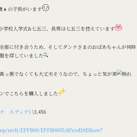
0歳👧の子供がいます
月小学校入学式&七五三、長男は七五三を控えています
全部に付き合うため、そしてダンナさまのおばあちゃんが何時
服を探していました
真っ黒でなくても大丈夫そうなので、ちょっと気が楽
ンでこちらを購入しました
プチ エディテ)
\3,456
p/ep/srvlt/EPFB00/EPFB0005/dProdDtlShow?