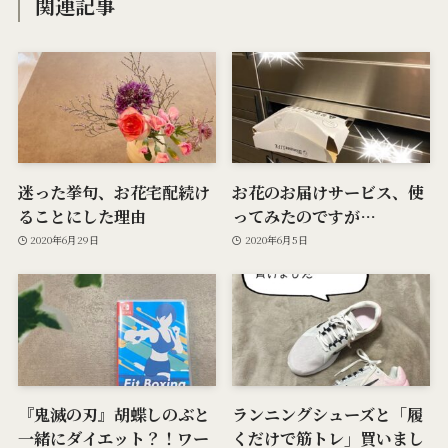
関連記事
迷った挙句、お花宅配続け
お花のお届けサービス、使
ることにした理由
ってみたのですが…
2020年6月29日
2020年6月5日
『鬼滅の刃』胡蝶しのぶと
ランニングシューズと「履
一緒にダイエット？！ワー
くだけで筋トレ」買いまし