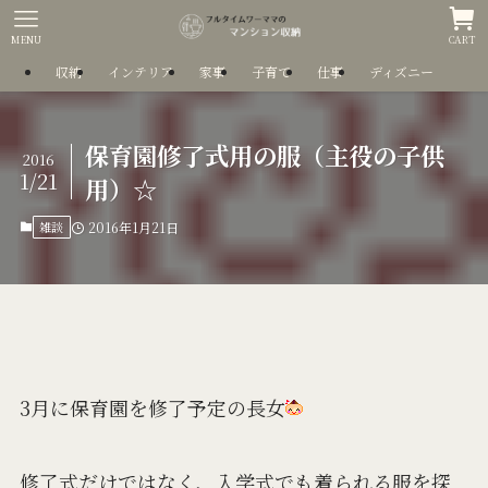
MENU
CART
収納
インテリア
家事
子育て
仕事
ディズニー
保育園修了式用の服（主役の子供
2016
1/21
用）☆
雑談
2016年1月21日
3月に保育園を修了予定の長女
修了式だけではなく、入学式でも着られる服を探