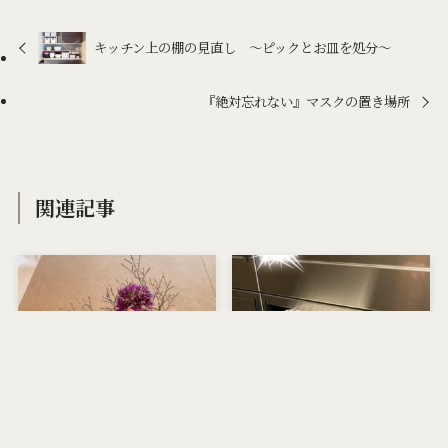
キッチン上の棚の見直し ～ピックとお皿を処分～
『絶対忘れない』マスクの置き場所
関連記事
メニュー
プライバシーポリシー
検索
トップへ
迷った挙句、お花宅配続け
お花のお届けサービス、使
ることにした理由
ってみたのですが…
2020年6月29日
2020年6月5日