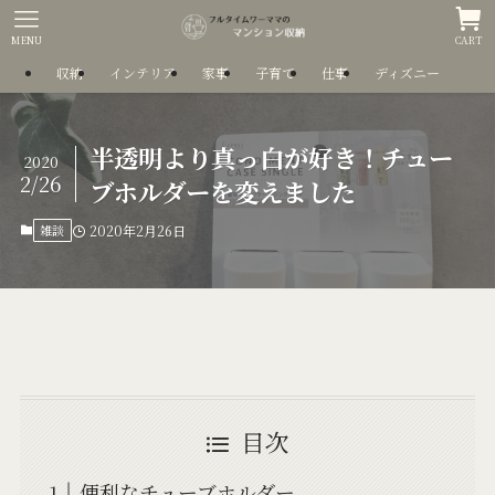
MENU
CART
収納
インテリア
家事
子育て
仕事
ディズニー
半透明より真っ白が好き！チュー
2020
2/26
ブホルダーを変えました
雑談
2020年2月26日
目次
便利なチューブホルダー