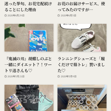
迷った挙句、お花宅配続け
お花のお届けサービス、使
ることにした理由
ってみたのですが…
2020年6月29日
2020年6月5日
『鬼滅の刃』胡蝶しのぶと
ランニングシューズと「履
一緒にダイエット？！ワー
くだけで筋トレ」買いまし
トリ迅さんも♡
た♡
2020年5月21日
2020年5月9日