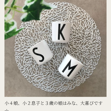
小４娘、小２息子と３歳の娘はみな、大喜びです
☆