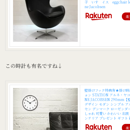
子 いす イス eggchair le
ne Jacobsen
楽
この時計も有名ですね↓
壁掛けフック特典有★掛け時
ョン STATION アルネ・ヤ
NE JACOBSEN 290mm
デザイン モダン シンプル 
セン デンマーク ローゼンダー
しゃれ 可愛い かわいい 北欧
ンテリア プレゼント ギフト
楽