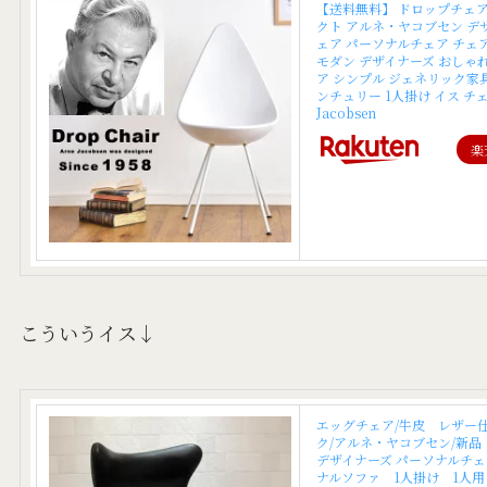
【送料無料】 ドロップチェア
クト アルネ・ヤコブセン デ
ェア パーソナルチェア チェア
モダン デザイナーズ おしゃ
ア シンプル ジェネリック家
ンチュリー 1人掛け イス チェ
Jacobsen
楽
こういうイス↓
エッグチェア/牛皮 レザー
ク/アルネ・ヤコブセン/新品 e
デザイナーズ パーソナルチ
ナルソファ 1人掛け 1人用