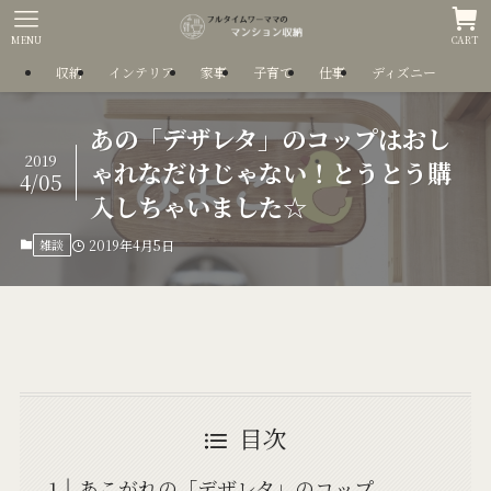
MENU
CART
収納
インテリア
家事
子育て
仕事
ディズニー
あの「デザレタ」のコップはおし
2019
ゃれなだけじゃない！とうとう購
4/05
入しちゃいました☆
雑談
2019年4月5日
目次
あこがれの「デザレタ」のコップ