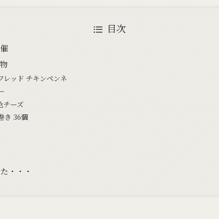
目次
催
物
フレッド チキンペンネ
ー
色チーズ
き 36個
した・・・