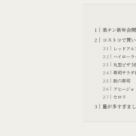
楽チン新年会開
コストコで買い
レッドアル
ハイローラ
丸型ピザ 5
寿司サラダ巻
助六寿司
アヒージョ
セロリ
量が多すぎま