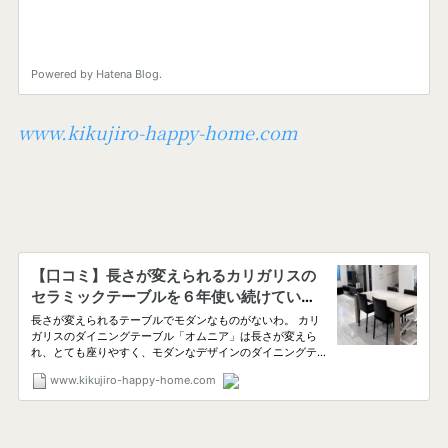
www.kikujiro-happy-home.com