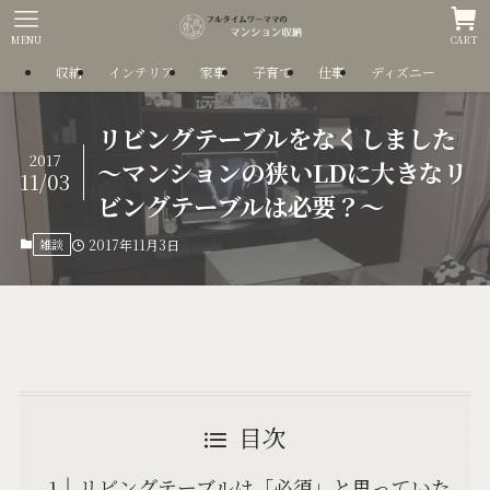
MENU
CART
収納
インテリア
家事
子育て
仕事
ディズニー
リビングテーブルをなくしました
2017
～マンションの狭いLDに大きなリ
11/03
ビングテーブルは必要？～
雑談
2017年11月3日
目次
リビングテーブルは「必須」と思っていた