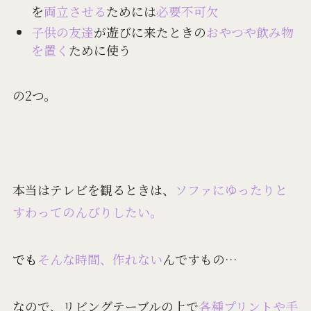
を
両立させる
ためには
必要不可欠
子供の友達
が遊びに来たときの
おやつや飲み物
を置く
ために使う
の2つ。
本当はテレビを観るときは、
ソファにゆったりと
すわってのんびりしたい。
でも
そんな時間、作れない
んですもの…
なので、リビングテーブルの上で
各種プリントや手