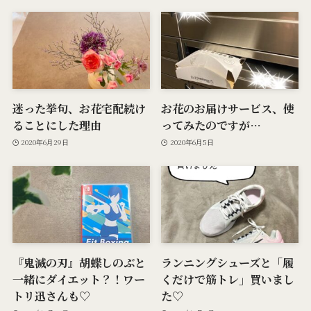
迷った挙句、お花宅配続け
お花のお届けサービス、使
ることにした理由
ってみたのですが…
2020年6月29日
2020年6月5日
『鬼滅の刃』胡蝶しのぶと
ランニングシューズと「履
一緒にダイエット？！ワー
くだけで筋トレ」買いまし
トリ迅さんも♡
た♡