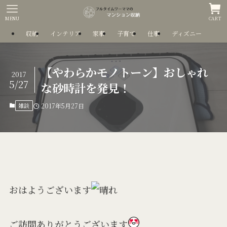
MENU
CART
収納
インテリア
家事
子育て
仕事
ディズニー
【やわらかモノトーン】おしゃれ
2017
5/27
な砂時計を発見！
雑談
2017年5月27日
おはようございます
ご訪問ありがとうございます