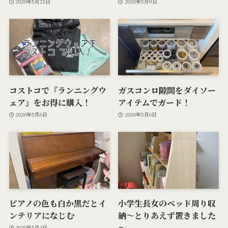
2020年5月21日
2020年5月9日
コストコで『ランニングウ
ガスコンロ隙間をダイソー
ェア』をお得に購入！
アイテムでガード！
2020年5月6日
2020年5月6日
ピアノの色も白か黒だとイ
小学生長女のベッド周り収
ンテリアになじむ
納～とりあえず置きました
～
2020年5月4日