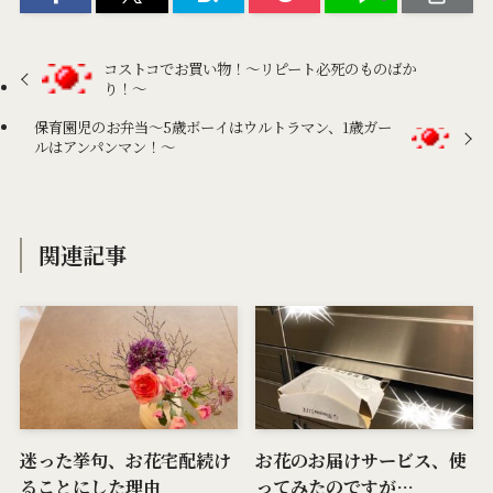
コストコでお買い物！〜リピート必死のものばか
り！〜
保育園児のお弁当〜5歳ボーイはウルトラマン、1歳ガー
ルはアンパンマン！〜
関連記事
迷った挙句、お花宅配続け
お花のお届けサービス、使
ることにした理由
ってみたのですが…