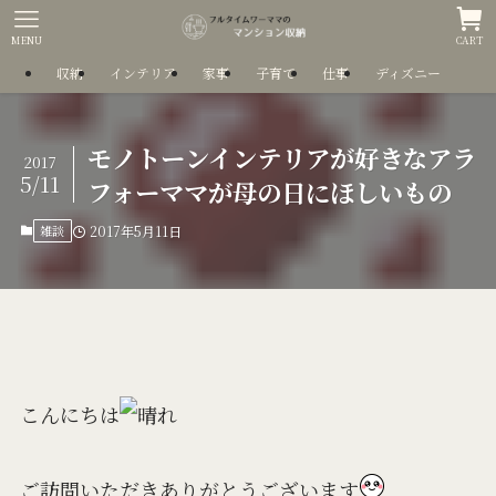
MENU
CART
収納
インテリア
家事
子育て
仕事
ディズニー
モノトーンインテリアが好きなアラ
2017
5/11
フォーママが母の日にほしいもの
雑談
2017年5月11日
こんにちは
ご訪問いただきありがとうございます