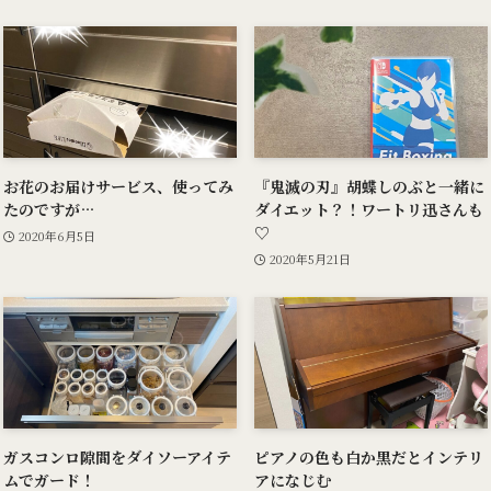
お花のお届けサービス、使ってみ
『鬼滅の刃』胡蝶しのぶと一緒に
たのですが…
ダイエット？！ワートリ迅さんも
♡
2020年6月5日
2020年5月21日
ガスコンロ隙間をダイソーアイテ
ピアノの色も白か黒だとインテリ
ムでガード！
アになじむ