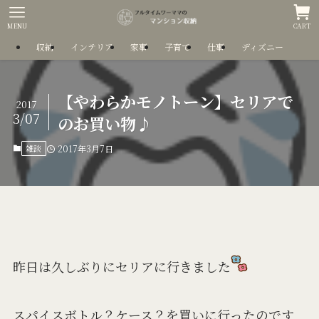
MENU
CART
収納
インテリア
家事
子育て
仕事
ディズニー
【やわらかモノトーン】セリアで
2017
3/07
のお買い物♪
雑談
2017年3月7日
昨日は久しぶりにセリアに行きました
スパイスボトル？ケース？を買いに行ったのです