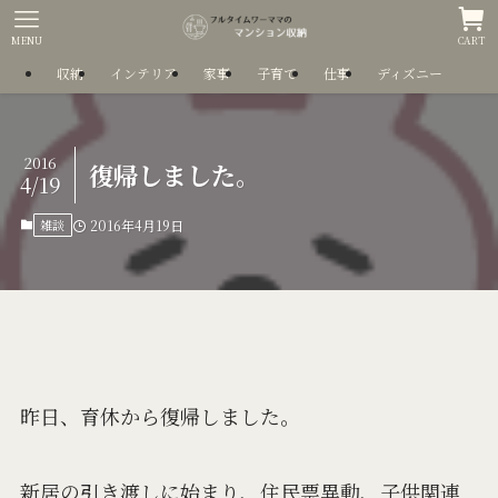
MENU
CART
収納
インテリア
家事
子育て
仕事
ディズニー
2016
復帰しました。
4/19
雑談
2016年4月19日
昨日、育休から復帰しました。
新居の引き渡しに始まり、住民票異動、子供関連