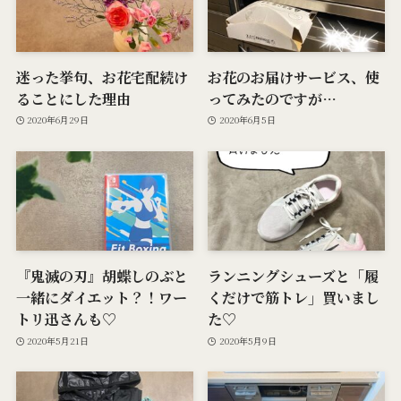
迷った挙句、お花宅配続け
お花のお届けサービス、使
ることにした理由
ってみたのですが…
2020年6月29日
2020年6月5日
『鬼滅の刃』胡蝶しのぶと
ランニングシューズと「履
一緒にダイエット？！ワー
くだけで筋トレ」買いまし
トリ迅さんも♡
た♡
2020年5月21日
2020年5月9日