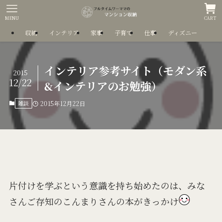
MENU
CART
収納
インテリア
家事
子育て
仕事
ディズニー
インテリア参考サイト（モダン系
2015
12/22
&インテリアのお勉強）
雑談
2015年12月22日
片付けを学ぶという意識を持ち始めたのは、みな
さんご存知のこんまりさんの本がきっかけ